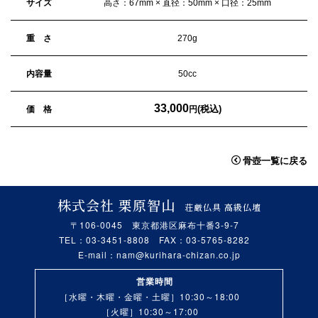
サイズ
高さ：67mm × 直径：50mm × 口径：25mm
重 さ
270g
内容量
50cc
33,000
(税込)
価 格
円
骨壺一覧に戻る
株式会社 栗原智山
荘厳仏具 高級仏壇
〒106-0045 東京都港区麻布十番3-9-7
TEL：03-3451-8808 FAX：03-5765-8282
E-mail：
nam@kurihara-chizan.co.jp
営業時間
［水曜・木曜・金曜・土曜］10:30～18:00
［火曜］10:30～17:00