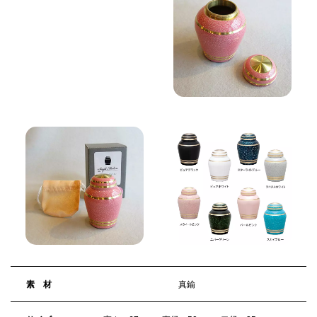
素 材
真鍮