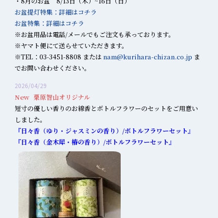
・8月のお盆 8/13日（木）~16日（日）
お盆提灯特集：詳細はコチラ
お盆特集：詳細はコチラ
※お盆用品は電話/メールでもご注文も承っております。
※ヤマト便にて送らせていただきます。
※TEL：03-3451-8808 または
nam@kurihara-chizan.co.jp
ま
でお問い合わせください。
2026/04/29
New 栗原智山オリジナル
短寸の優しい香りのお線香とボトルフラワーのセットをご用意い
しました。
『日々香（ゆり・ジャスミンの香り）/ボトルフラワーセット』
『日々香（金木犀・椿の香り）/ボトルフラワーセット』