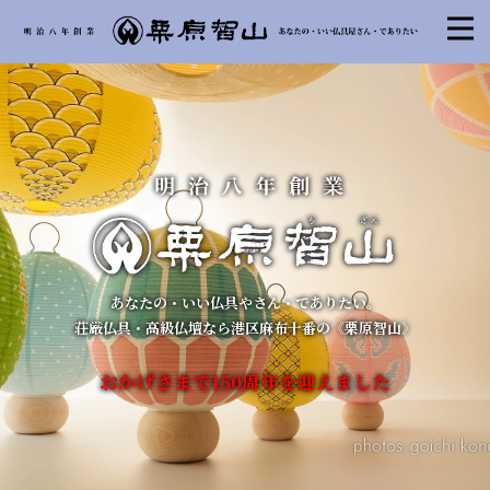
あなたの・いい仏具やさん・でありたい。
荘厳仏具・高級仏壇なら港区麻布十番の《栗原智山》
おかげさまで150周年を迎えました