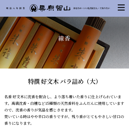
線香
特撰 好文木 バラ詰め（大）
名香 好文木に沈香を配合し、より落ち着いた香りに仕上げられていま
す。高級沈香・白檀など15種類の天然香料をふんだんに使用しています
ので、沈香の香りが気品を感じさせます。
焚いている時はやや辛口の香りですが、残り香がとてもやさしい甘口の
香りになります。