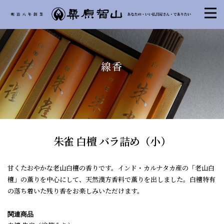
線香
朱雀 白檀 バラ詰め（小）
甘くたおやかな老山白檀の香りです。インド・カルナタカ産の「老山白
檀」の薫りを中心にして、天然漢方香料で薫りを出しました。白檀特有
の落ち着いた残り香をお楽しみいただけます。
関連商品