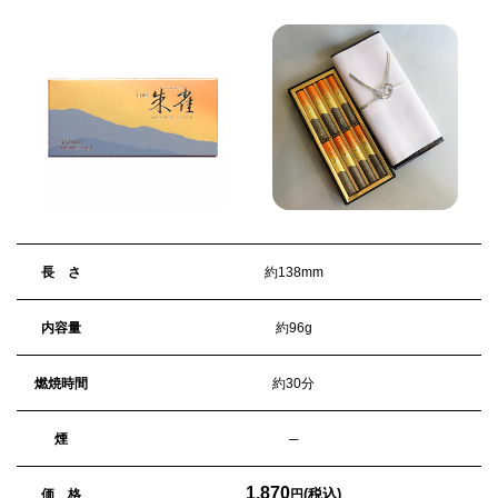
長 さ
約138mm
内容量
約96g
燃焼時間
約30分
煙
─
1,870
(税込)
価 格
円