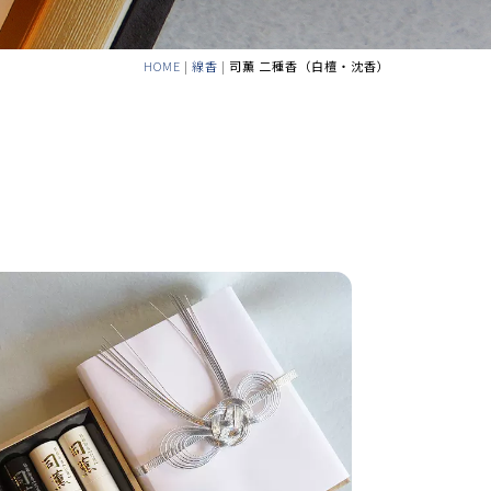
HOME
|
線香
|
司薫 二種香（白檀・沈香）