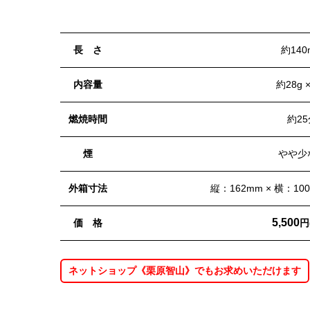
長 さ
約140
内容量
約28g 
燃焼時間
約25
煙
やや少
外箱寸法
縦：162mm × 横：10
5,500
価 格
円
ネットショップ《栗原智山》でもお求めいただけます