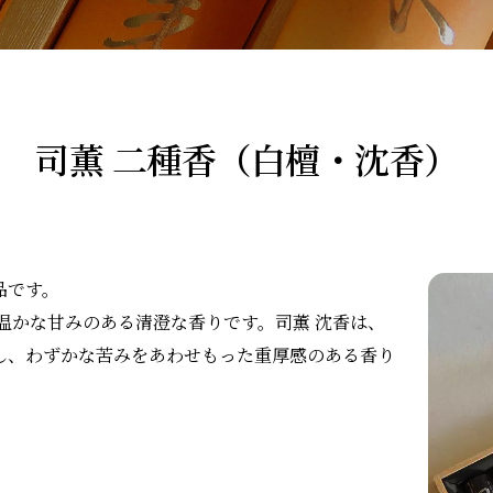
司薫 二種香（白檀・沈香）
品です。
温かな甘みのある清澄な香りです。司薫 沈香は、
し、わずかな苦みをあわせもった重厚感のある香り