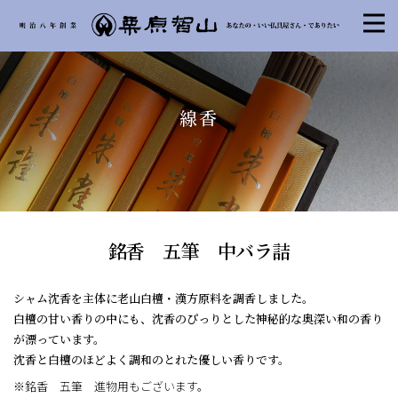
線香
銘香 五筆 中バラ詰
シャム沈香を主体に老山白檀・漢方原料を調香しました。
白檀の甘い香りの中にも、沈香のぴっりとした神秘的な奥深い和の香り
が漂っています。
沈香と白檀のほどよく調和のとれた優しい香りです。
※銘香 五筆 進物用もございます。