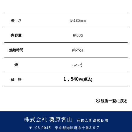
長 さ
約135mm
内容量
約60g
燃焼時間
約25分
煙
ふつう
1，540
(税込)
価 格
円
線香一覧に戻る
株式会社 栗原智山
荘厳仏具 高級仏壇
〒106-0045 東京都港区麻布十番3-9-7