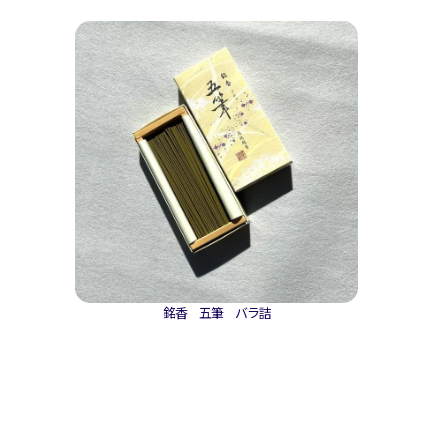
銘香 五筆 バラ詰