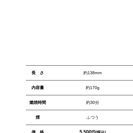
長 さ
約138mm
内容量
約170g
燃焼時間
約30分
煙
ふつう
5,500
価 格
円
(税込)