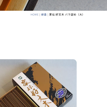
HOME
|
線香
|
家伝 好文木 バラ詰め（大）