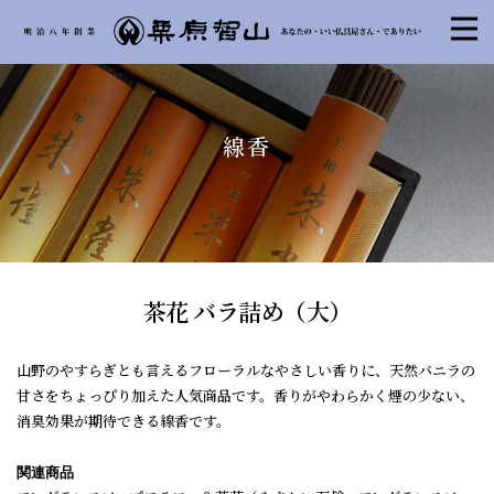
線香
茶花 バラ詰め（大）
山野のやすらぎとも言えるフローラルなやさしい香りに、天然バニラの
甘さをちょっぴり加えた人気商品です。香りがやわらかく煙の少ない、
消臭効果が期待できる線香です。
関連商品