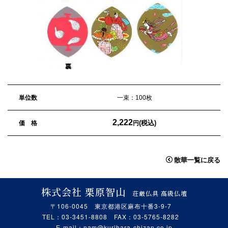
単位数
一束：100枚
2,222
(税込)
価 格
円
散華一覧に戻る
株式会社 栗原智山
荘厳仏具 高級仏壇
〒106-0045 東京都港区麻布十番3-9-7
TEL：03-3451-8808 FAX：03-5765-8282
E-mail：
nam@kurihara-chizan.co.jp