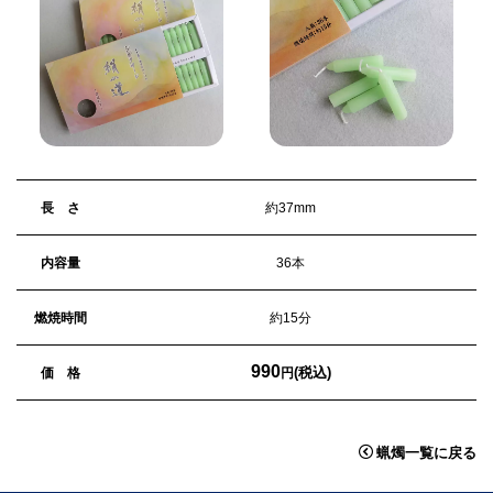
長 さ
約37mm
内容量
36本
燃焼時間
約15分
990
(税込)
価 格
円
蝋燭一覧に戻る