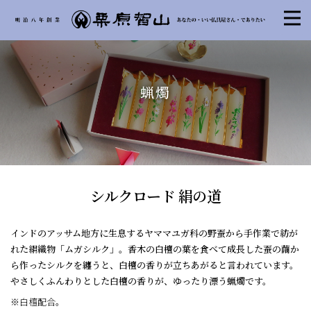
蝋燭
シルクロード 絹の道
インドのアッサム地方に生息するヤママユガ科の野蚕から手作業で紡が
れた絹織物「ムガシルク」。香木の白檀の葉を食べて成長した蚕の繭か
ら作ったシルクを纏うと、白檀の香りが立ちあがると言われています。
やさしくふんわりとした白檀の香りが、ゆったり漂う蝋燭です。
※白檀配合。