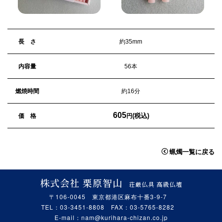
長 さ
約35mm
内容量
56本
燃焼時間
約16分
605
(税込)
価 格
円
蝋燭一覧に戻る
株式会社 栗原智山
荘厳仏具 高級仏壇
〒106-0045 東京都港区麻布十番3-9-7
TEL：03-3451-8808 FAX：03-5765-8282
E-mail：
nam@kurihara-chizan.co.jp