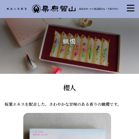
蝋燭
櫻人
桜葉エキスを配合した、さわやかな甘味のある香りの蝋燭です。