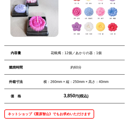
内容量
花蝋燭：12個／あかりの器：1個
燃焼時間
約60分
外箱寸法
横：260mm × 縦：250mm × 高さ：40mm
3,850
(税込)
価 格
円
ネットショップ《栗原智山》でもお求めいただけます