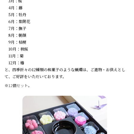
3月：桜
4月：藤
5月：牡丹
6月：紫陽花
7月：撫子
8月：朝顔
9月：桔梗
10月：秋桜
11月：菊
12月：椿
と、四季折々の12種類の和菓子のような蝋燭は、ご進物・お供えとし
て、ご好評をいただいております。
※12個セット。