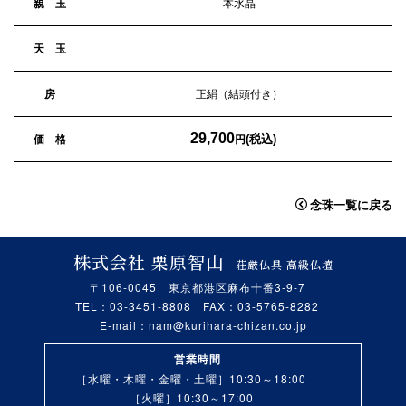
親 玉
本水晶
天 玉
房
正絹（結頭付き）
29,700
(税込)
価 格
円
念珠一覧に戻る
株式会社 栗原智山
荘厳仏具 高級仏壇
〒106-0045 東京都港区麻布十番3-9-7
TEL：03-3451-8808 FAX：03-5765-8282
E-mail：
nam@kurihara-chizan.co.jp
営業時間
［水曜・木曜・金曜・土曜］10:30～18:00
［火曜］10:30～17:00