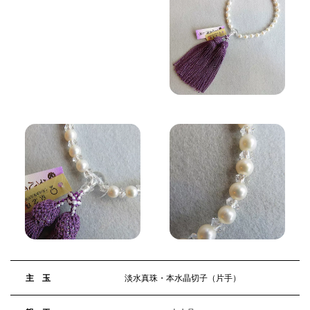
主 玉
淡水真珠・本水晶切子（片手）