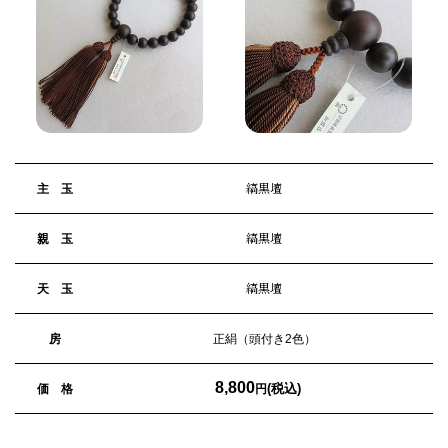
縞黒壇
主 玉
縞黒壇
親 玉
縞黒壇
天 玉
房
正絹（頭付き2色）
8,800
(税込)
価 格
円