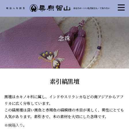
念珠
素引縞黒壇
黒壇はカキノキ科に属し、インドやスリランカなどの南アジアからアフ
リカに広く分布しています。
この縞黒壇は深い黒色と赤褐色の縞模様の木目が美しく、男性にとても
人気があります。素引きで、木の素材を大切にした念珠です。
※桐箱入り。