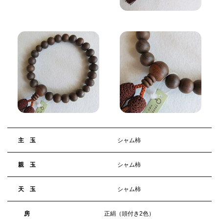
主 玉
シャム柿
親 玉
シャム柿
天 玉
シャム柿
房
正絹（頭付き2色）