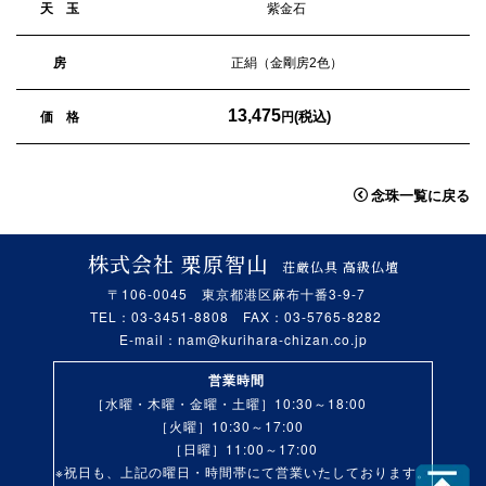
天 玉
紫金石
房
正絹（金剛房2色）
13,475
(税込)
価 格
円
念珠一覧に戻る
株式会社 栗原智山
荘厳仏具 高級仏壇
〒106-0045 東京都港区麻布十番3-9-7
TEL：03-3451-8808 FAX：03-5765-8282
E-mail：
nam@kurihara-chizan.co.jp
営業時間
［水曜・木曜・金曜・土曜］10:30～18:00
［火曜］10:30～17:00
［日曜］11:00～17:00
※祝日も、上記の曜日・時間帯にて営業いたしております。