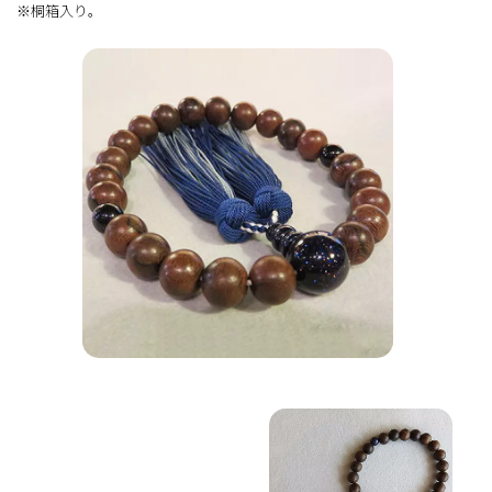
※桐箱入り。