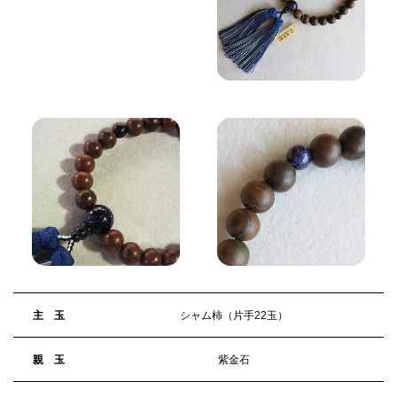
主 玉
シャム柿（片手22玉）
親 玉
紫金石