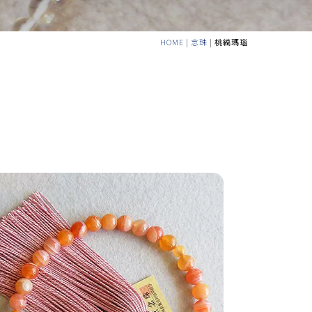
HOME
|
念珠
|
桃縞瑪瑙