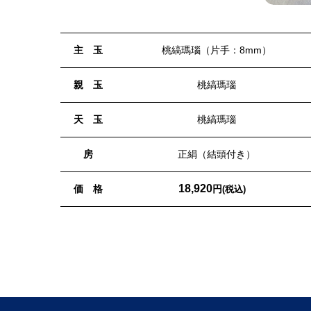
主 玉
桃縞瑪瑙（片手：8mm）
親 玉
桃縞瑪瑙
天 玉
桃縞瑪瑙
房
正絹（結頭付き）
18,920
価 格
円
(税込)