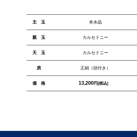
主 玉
本水晶
親 玉
カルセドニー
天 玉
カルセドニー
房
正絹（頭付き）
13,200
価 格
円
(税込)