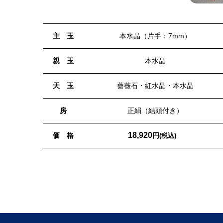
主 玉
本水晶（片手：7mm）
親 玉
本水晶
天 玉
薔薇石・紅水晶・本水晶
房
正絹（結頭付き）
18,920
価 格
円
(税込)