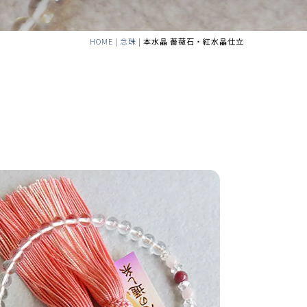
HOME
|
念珠
|
本水晶 薔薇石・紅水晶仕立