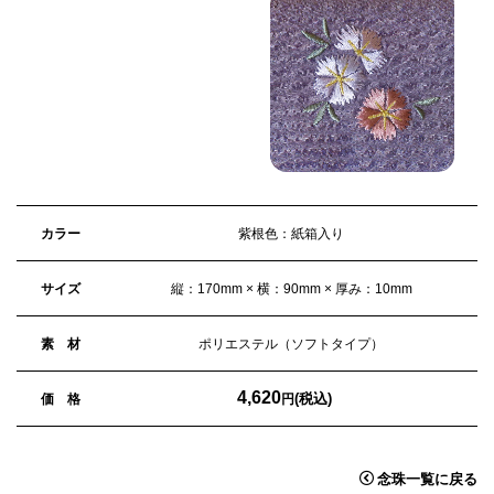
カラー
紫根色：紙箱入り
サイズ
縦：170mm × 横：90mm × 厚み：10mm
素 材
ポリエステル（ソフトタイプ）
4,620
(税込)
価 格
円
念珠一覧に戻る