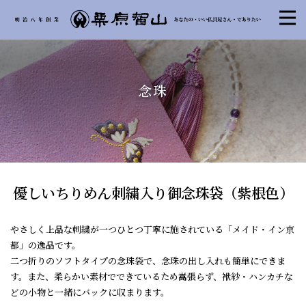
念珠
優しいちりめん刺繍入り御念珠袋（紫根色）
やさしく上品な刺繍が一つひとつ丁寧に施されている「メイド・イン京
都」の逸品です。
二つ折りのソフトタイプの念珠袋で、念珠の出し入れも簡単にできま
す。また、柔らかい素材でできているため嵩張らず、袱紗・ハンカチな
どの小物と一緒にバックに収まります。