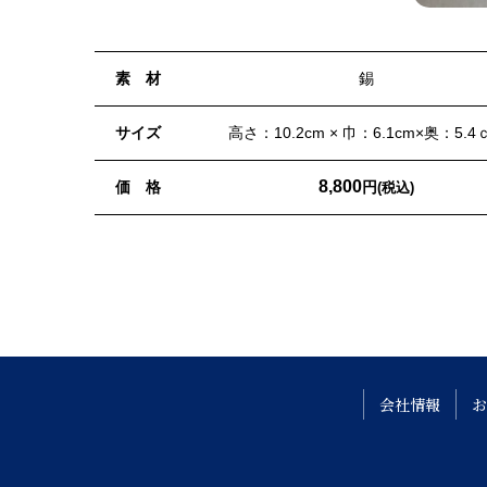
素 材
錫
サイズ
高さ：10.2cm × 巾：6.1cm×奥：5.4
8,800
価 格
円
(税込)
会社情報
お