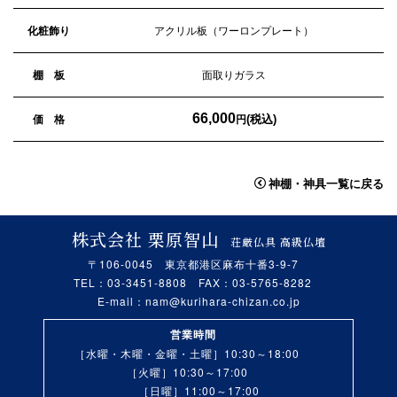
化粧飾り
アクリル板（ワーロンプレート）
棚 板
面取りガラス
66,000
(税込)
価 格
円
神棚・神具一覧に戻る
株式会社 栗原智山
荘厳仏具 高級仏壇
〒106-0045 東京都港区麻布十番3-9-7
TEL：03-3451-8808 FAX：03-5765-8282
E-mail：
nam@kurihara-chizan.co.jp
営業時間
［水曜・木曜・金曜・土曜］10:30～18:00
［火曜］10:30～17:00
［日曜］11:00～17:00