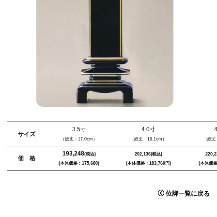
3.5寸
4.0寸
サイズ
（総丈：17.0cm）
（総丈：19.1cm）
（総丈：
193,248
(税込)
202,136
(税込)
220,2
価 格
(本体価格：175,680)
(本体価格：183,760円)
(本体価格：
位牌一覧に戻る