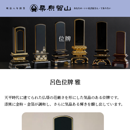
位牌
呂色位牌 雅
天平時代に建てられた仏塔の荘厳さを形にした気品のある位牌です。
漆黒に金粉・金箔が調和し、さらに気品ある輝きを醸し出しています。