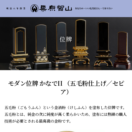
位牌
モダン位牌 かなでII （五毛粉仕上げ／セピ
ア）
五毛粉（ごもうふん）という金消粉（けしふん）を塗布した位牌です。
五毛粉とは、純金の次に純度が高く柔らかいため、塗布には熟練の職人
技術が必要とされる最高級の金粉です。