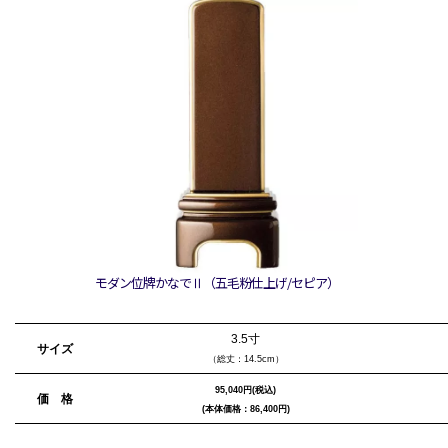
モダン位牌かなでⅡ（五毛粉仕上げ/セピア）
3.5寸
サイズ
（総丈：14.5cm）
95,040
円(税込)
価 格
(本体価格：86,400円)