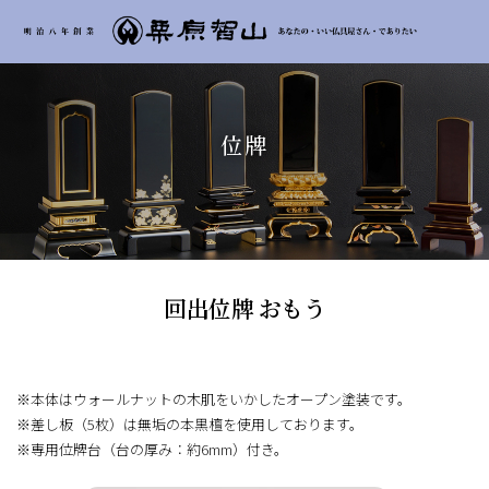
位牌
回出位牌 おもう
※本体はウォールナットの木肌をいかしたオープン塗装です。
※差し板（5枚）は無垢の本黒檀を使用しております。
※専用位牌台（台の厚み：約6mm）付き。