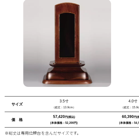
3.5寸
4.0寸
サイズ
（総丈：13.9cm）
（総丈：15.9
57,420
60,390
円(税込)
円(
価 格
(本体価格：52,200円)
(本体価格：54,9
※総丈は専用位牌台を含んだサイズです。