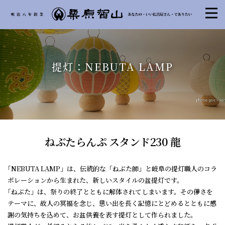
提灯：NEBUTA LAMP
ねぶたらんぷ スタンド230 龍
｢NEBUTA LAMP」は、伝統的な「ねぶた師」と岐阜の提灯職人のコラ
ボレーションから生まれた、新しいスタイルの盆提灯です。
｢ねぶた」は、祭りの終了とともに解体されてしまいます。その儚さを
テーマに、故人の冥福を念じ、思い出を長く記憶にとどめるとともに感
謝の気持ちを込めて、お盆供養を表す提灯として作られました。