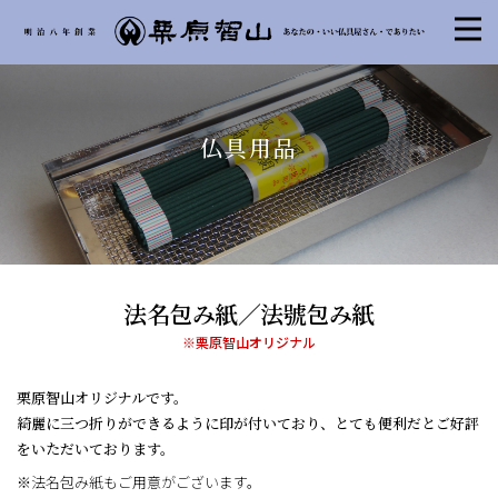
仏具用品
法名包み紙／法號包み紙
※栗原智山オリジナル
栗原智山オリジナルです。
綺麗に三つ折りができるように印が付いており、とても便利だとご好評
をいただいております。
※法名包み紙もご用意がございます。