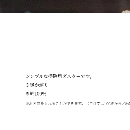
シンプルな掃除用ダスターです。
※縁かがり
※綿100％
※お名前を入れることができます。（ご注文は100枚から／納