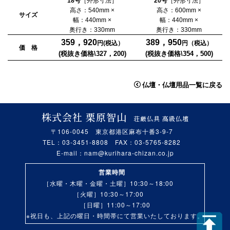
18号
［外形寸法］
20号
［外形寸法］
高さ：540mm ×
高さ：600mm ×
サイズ
幅：440mm ×
幅：440mm ×
奥行き：330mm
奥行き：330mm
359，920
389，950
円(税込）
円（税込）
価 格
(税抜き価格\327，200)
(税抜き価格\354，500)
仏壇・仏壇用品一覧に戻る
株式会社 栗原智山
荘厳仏具 高級仏壇
〒106-0045 東京都港区麻布十番3-9-7
TEL：03-3451-8808 FAX：03-5765-8282
E-mail：
nam@kurihara-chizan.co.jp
営業時間
［水曜・木曜・金曜・土曜］10:30～18:00
［火曜］10:30～17:00
［日曜］11:00～17:00
※祝日も、上記の曜日・時間帯にて営業いたしております。